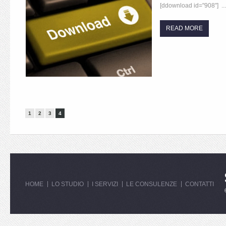
[ddownload id="908"] ...
READ MORE
1
2
3
4
HOME
LO STUDIO
I SERVIZI
LE CONSULENZE
CONTATTI