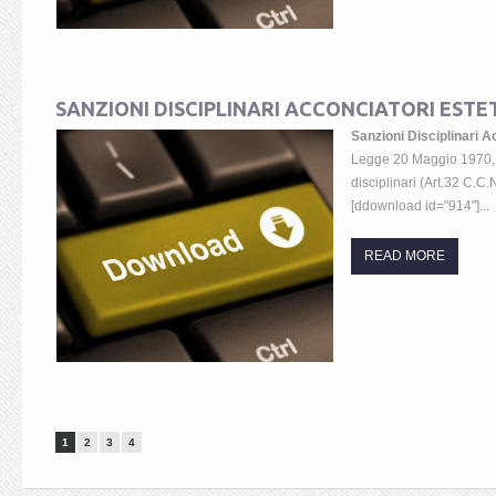
SANZIONI DISCIPLINARI ACCONCIATORI ESTE
Sanzioni Disciplinari A
Legge 20 Maggio 1970, 
disciplinari (Art.32 C.C.N
[ddownload id="914"]...
READ MORE
1
2
3
4