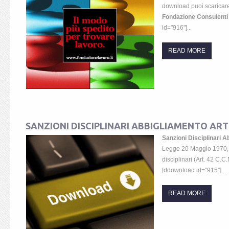
download puoi scaricar
Fondazione Consulenti 
id="916"]...
READ MORE
SANZIONI DISCIPLINARI ABBIGLIAMENTO ART
Sanzioni Disciplinari A
Legge 20 Maggio 1970, 
disciplinari (Art. 42 C.C
[ddownload id="915"]...
READ MORE