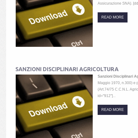
Assicurazione SNA). [dd
READ MORE
SANZIONI DISCIPLINARI AGRICOLTURA
Sanzioni Disciplinari A
Maggio 1970, n.300) e p
(Art.74/75 C.C.N.L. Agri
id="912"]...
READ MORE