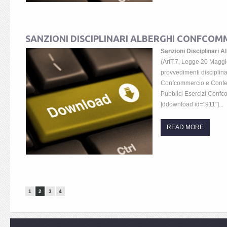
SANZIONI DISCIPLINARI ALBERGHI CONFCOM
Sanzioni Disciplinar
(ArtT.7, Legge 20 Maggi
provvedimenti disciplina
Confcommercio e Confes
Pubblici Esercizi Confc
[ddownload id="911"]...
READ MORE
1
2
3
4