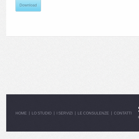
Download
HOME
LO STUDIO
I SERVIZI
LE CONSULENZE
CONTATTI