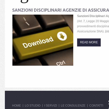
SANZIONI DISCIPLINARI AGENZIE DI ASSICUR
Sanzioni Disciplinari 
(Art. 7, Legge 20 Maggi
provvedimenti disciplina
Assicurazione SNA). [dd
READ MORE
HOME
LO STUDIO
I SERVIZI
LE CONSULENZE
CONTATTI