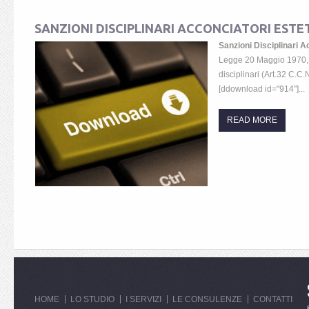
SANZIONI DISCIPLINARI ACCONCIATORI ESTE
Sanzioni Disciplinari A
Legge 20 Maggio 1970, 
disciplinari (Art.32 C.C.N
[ddownload id="914"]...
READ MORE
HOME
LO STUDIO
I SERVIZI
LE CONSULENZE
CONTATTI