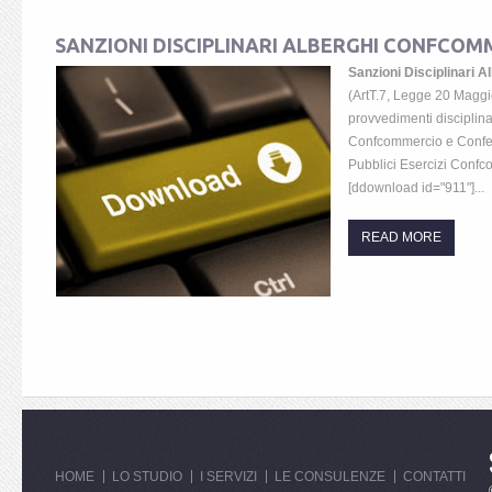
SANZIONI DISCIPLINARI ALBERGHI CONFCOM
Sanzioni Disciplinar
(ArtT.7, Legge 20 Maggi
provvedimenti disciplina
Confcommercio e Confes
Pubblici Esercizi Confc
[ddownload id="911"]...
READ MORE
HOME
LO STUDIO
I SERVIZI
LE CONSULENZE
CONTATTI