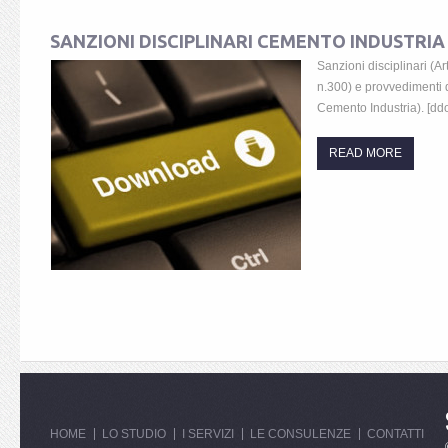
SANZIONI DISCIPLINARI CEMENTO INDUSTRIA
Sanzioni disciplinari (A
n.300) e provvedimenti d
Cemento Industria). [dd
READ MORE
HOME
LO STUDIO
I SERVIZI
LE CONSULENZE
CONTATTI