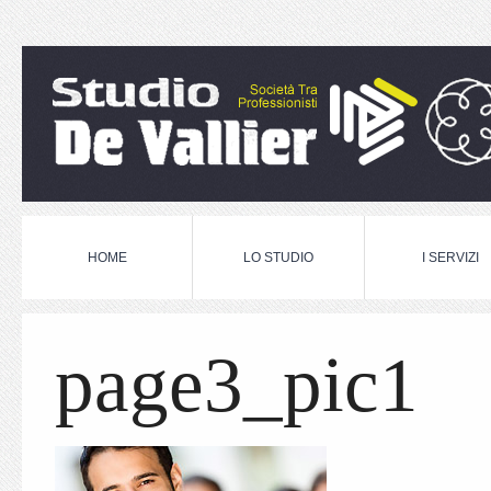
HOME
LO STUDIO
I SERVIZI
page3_pic1