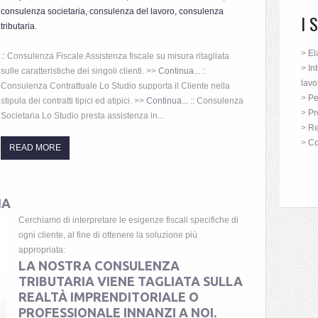
consulenza societaria, consulenza del lavoro, consulenza
I 
tributaria.
>
El
:: Consulenza Fiscale Assistenza fiscale su misura ritagliata
>
In
sulle caratteristiche dei singoli clienti. >>
Continua...
::
lavo
Consulenza Contrattuale Lo Studio supporta il Cliente nella
>
Pe
stipula dei contratti tipici ed atipici. >>
Continua...
:: Consulenza
>
Pr
Societaria Lo Studio presta assistenza in...
>
Re
>
Co
READ MORE
IA
Cerchiamo di interpretare le esigenze fiscali specifiche di
ogni cliente, al fine di ottenere la soluzione più
appropriata:
LA NOSTRA
CONSULENZA
TRIBUTARIA
VIENE TAGLIATA SULLA
REALTÀ IMPRENDITORIALE O
PROFESSIONALE INNANZI A NOI.