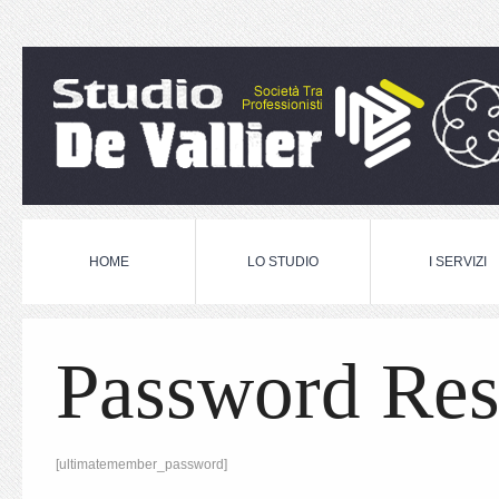
HOME
LO STUDIO
I SERVIZI
Password Res
[ultimatemember_password]