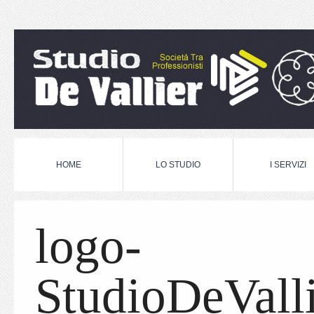
HOME
LO STUDIO
I SERVIZI
logo-
StudioDeValli