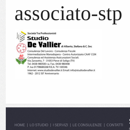
associato-stp
HOME
LO STUDIO
I SERVIZI
LE CONSULENZE
CONTATTI