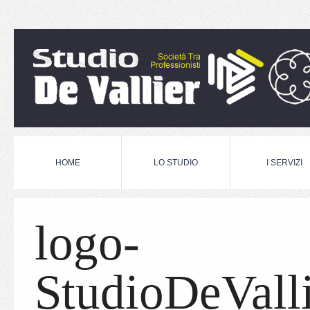
HOME
LO STUDIO
I SERVIZI
logo-
StudioDeValli