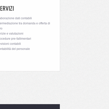
SERVIZI
aborazione dati contabili
termediazione tra domanda e offerta di
ro
rizie e valutazioni
ocedure pre-fallimentari
visioni contabili
ntabilità del personale