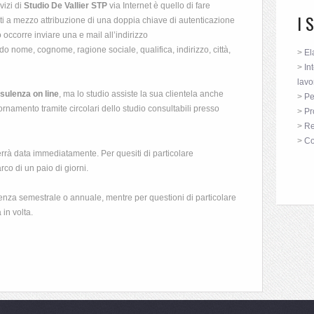
vizi di
Studio De Vallier STP
via Internet è quello di fare
I 
cati a mezzo attribuzione di una doppia chiave di autenticazione
occorre inviare una e mail all’indirizzo
do nome, cognome, ragione sociale, qualifica, indirizzo, città,
>
El
>
In
lavo
sulenza on line
, ma lo studio assiste la sua clientela anche
>
Pe
ornamento tramite circolari dello studio consultabili presso
>
Pr
>
Re
>
Co
errà data immediatamente. Per quesiti di particolare
rco di un paio di giorni.
stenza semestrale o annuale, mentre per questioni di particolare
 in volta.