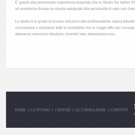
E’ grazie alla pluriennale esperienza acquisita che lo Studio De Vallier S
un’assistenza fiscale su misura adeguata alle peculiarità di ogni suo clien
Lo studio è in grado di trovare soluzioni alle problematiche natura tributari
conosciamo e valutiamo tutte le possibilità che la Legge offre per consegu
attraverso esenzioni tributarie, incentivi vari, detassazioni ecc.
HOME
LO STUDIO
I SERVIZI
LE CONSULENZE
CONTATTI